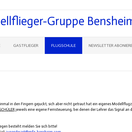
llflieger-Gruppe Bensheim
E
GASTFLIEGER
FLUGSCHULE
NEWSLETTER ABONIER
nmal in den Fingern gejuckt, sich aber nicht getraut hat ein eigenes Modellflugz
SCHÜLER
jeweils eine eigene Fernsteuerung, bei denen der Lehrer das Signal an 
egen besteht melden Sie sich bitte!
ail:
jugendwart@mfg-bensheim.com