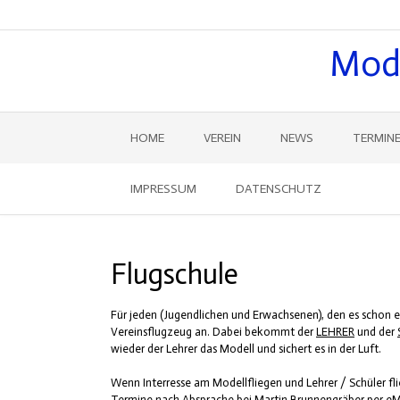
Mode
HOME
VEREIN
NEWS
TERMIN
IMPRESSUM
DATENSCHUTZ
Flugschule
Für jeden (Jugendlichen und Erwachsenen), den es schon ei
Vereinsflugzeug an. Dabei bekommt der
LEHRER
und der
wieder der Lehrer das Modell und sichert es in der Luft.
Wenn Interresse am Modellfliegen und Lehrer / Schüler fli
Termine nach Absprache bei Martin Brunnengräber per eM