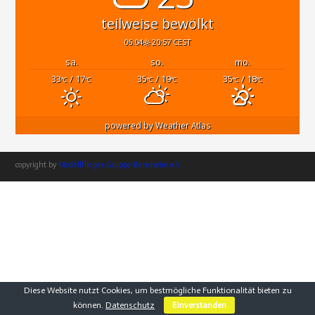
teilweise bewölkt
06:04
20:57 CEST
sa.
so.
mo.
33
/ 17
35
/ 19
35
/ 18
°C
°C
°C
°C
°C
°C
powered by
Weather Atlas
copyright by
Modellflieger-Gruppe Bensheim e.V.
Diese Website nutzt Cookies, um bestmögliche Funktionalität bieten zu
können.
Datenschutz
Einverstanden